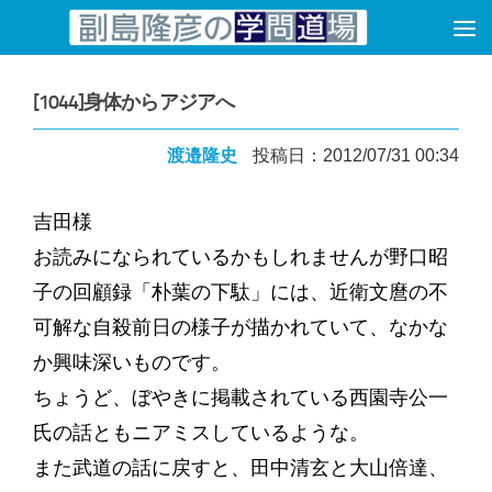
コンテンツへスキップ
[1044]身体からアジアへ
渡邉隆史
投稿日：2012/07/31 00:34
吉田様
お読みになられているかもしれませんが野口昭
子の回顧録「朴葉の下駄」には、近衛文麿の不
可解な自殺前日の様子が描かれていて、なかな
か興味深いものです。
ちょうど、ぼやきに掲載されている西園寺公一
氏の話ともニアミスしているような。
また武道の話に戻すと、田中清玄と大山倍達、