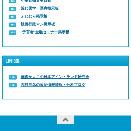
小室直樹文献目録
近代医学・医療掲示板
ふじむら掲示板
辣腕行政マン掲示板
“予言者”金融セミナー掲示板
LINK集
藤森かよこの日本アイン・ランド研究会
古村治彦の政治情報情報・分析ブログ