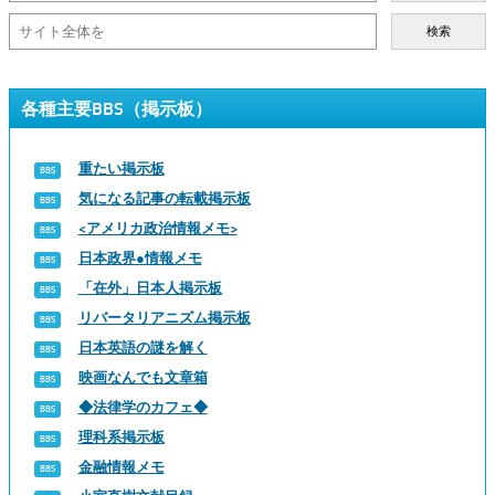
検索
各種主要BBS（掲示板）
重たい掲示板
気になる記事の転載掲示板
<アメリカ政治情報メモ>
日本政界●情報メモ
「在外」日本人掲示板
リバータリアニズム掲示板
日本英語の謎を解く
映画なんでも文章箱
◆法律学のカフェ◆
理科系掲示板
金融情報メモ