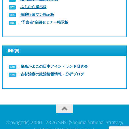
ふじむら掲示板
辣腕行政マン掲示板
“予言者”金融セミナー掲示板
LINK集
藤森かよこの日本アイン・ランド研究会
古村治彦の政治情報情報・分析ブログ
copyright(c) 2000- 2026 SNSI (Soejima National Strategy