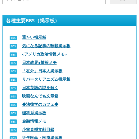
各種主要BBS（掲示板）
重たい掲示板
気になる記事の転載掲示板
<アメリカ政治情報メモ>
日本政界●情報メモ
「在外」日本人掲示板
リバータリアニズム掲示板
日本英語の謎を解く
映画なんでも文章箱
◆法律学のカフェ◆
理科系掲示板
金融情報メモ
小室直樹文献目録
近代医学・医療掲示板