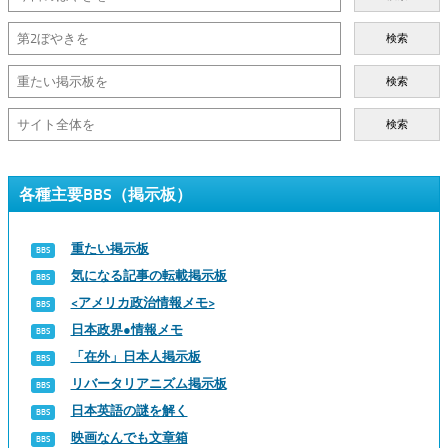
検索
検索
検索
各種主要BBS（掲示板）
重たい掲示板
気になる記事の転載掲示板
<アメリカ政治情報メモ>
日本政界●情報メモ
「在外」日本人掲示板
リバータリアニズム掲示板
日本英語の謎を解く
映画なんでも文章箱