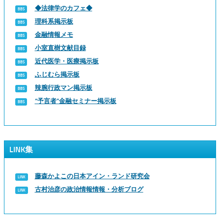
◆法律学のカフェ◆
理科系掲示板
金融情報メモ
小室直樹文献目録
近代医学・医療掲示板
ふじむら掲示板
辣腕行政マン掲示板
“予言者”金融セミナー掲示板
LINK集
藤森かよこの日本アイン・ランド研究会
古村治彦の政治情報情報・分析ブログ