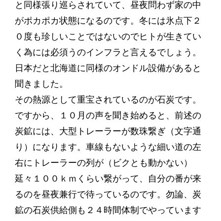
と同様張り巡らされていて、昼夜問わず家の中
がポカポカ状態になるのです。冬には氷点下２
０度も珍しいことではないのでヒトが生きてい
く為には必須うのインフラと言えるでしょう。
日本だと北海道に同様のオンドル設備があると
聞きました。
その熱源として重宝されているのが石炭です。
ですから、１０月の声を聞き始めると、前述の
炭鉱には、大型トレーラーが数珠繋ぎ（文字通
り）になります。車線もないような細い道の左
右にトレーラーの列が（ビクとも動かない）
延々１００ｋｍくらい繋がって、自分の番が来
るのを昼夜兼行で待っているのです。勿論、炭
鉱の石炭供給側も２４時間体制でやっています