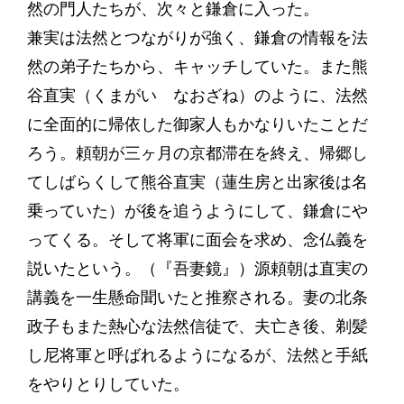
然の門人たちが、次々と鎌倉に入った。
兼実は法然とつながりが強く、鎌倉の情報を法
然の弟子たちから、キャッチしていた。また熊
谷直実（くまがい なおざね）のように、法然
に全面的に帰依した御家人もかなりいたことだ
ろう。頼朝が三ヶ月の京都滞在を終え、帰郷し
てしばらくして熊谷直実（蓮生房と出家後は名
乗っていた）が後を追うようにして、鎌倉にや
ってくる。そして将軍に面会を求め、念仏義を
説いたという。（『吾妻鏡』）源頼朝は直実の
講義を一生懸命聞いたと推察される。妻の北条
政子もまた熱心な法然信徒で、夫亡き後、剃髪
し尼将軍と呼ばれるようになるが、法然と手紙
をやりとりしていた。