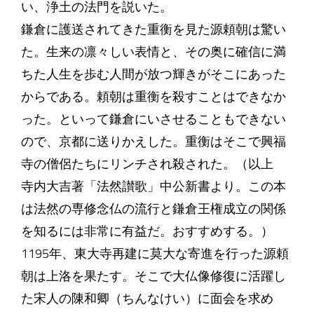
い、浄土の法門を説いた。
鎌倉に護送されてきた重衡を見た源頼朝は驚い
た。生来の凛々しい表情と、その奥に確信に満
ちた人生を歩む人間が放つ輝きがそこにあった
からである。頼朝は重衡を殺すことはできなか
った。といって鎌倉にいさせることもできない
ので、京都に送りかえした。重衡はそこで興福
寺の僧侶たちにリンチされ殺された。（以上
寺内大吉著「法然讃歌」中公新書より。この本
は法然の専修念仏の流行と鎌倉王権成立の関係
を知るには非常に有益だ。おすすめする。）
1195年、東大寺再建に莫大な寄進を行った源頼
朝は上洛を果たす。そこで大仏像修復に活躍し
た宋人の陳和卿（ちんなけい）に面会を求め