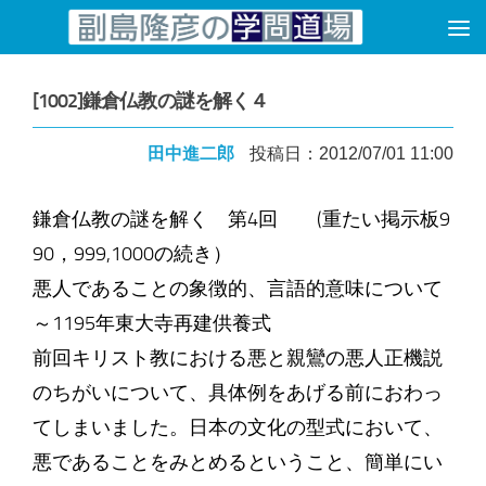
コンテンツへスキップ
[1002]鎌倉仏教の謎を解く４
田中進二郎
投稿日：2012/07/01 11:00
鎌倉仏教の謎を解く 第4回 (重たい掲示板9
90，999,1000の続き）
悪人であることの象徴的、言語的意味について
～1195年東大寺再建供養式
前回キリスト教における悪と親鸞の悪人正機説
のちがいについて、具体例をあげる前におわっ
てしまいました。日本の文化の型式において、
悪であることをみとめるということ、簡単にい