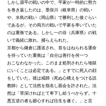
しかし源平の戦いの中で、平家が一時的に勢力
を巻き返したのは、墨俣川（岐阜県）の戦い
や、水島の戦い（岡山県）で勝利した後ぐらい
であるが、その両方の戦いで平家を率いていた
のは重衡である。しかし一の谷（兵庫県）の戦
いで義経に敗れ、捕らえられた。
京都から鎌倉に護送され、首をはねられる運命
を待っていた重衡は「自分は善行を何一つ
おこなわなかった。このまま処刑されたら地獄
にいくことは必定である。」とすでに死人の顔
をしていた。彼は戒師（死ぬ心構えをつける説
教師）として法然を指名し面会を許された。法
然は「罪深ければとて卑下し給うべからず。十
悪五逆の者も廻心すれば往生を遂ぐ。」と言