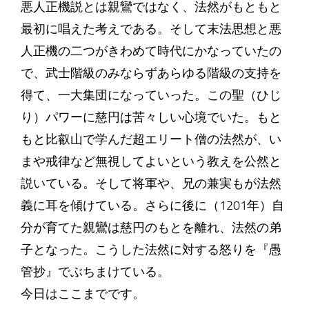
悪人正機説とは親鸞ではなく、法然がもともと
最初に唱えた考えである。そして末法思想と悪
人正機の二つがきわめて時代にかなっていたの
で、武士階級のみならずあらゆる階級の支持を
得て、一大集団になっていった。この聖（ひじ
り）パワーに慈円は苦々しい心境でいた。もと
もと比叡山で学んだ超エリート僧の法然が、い
まや戒律など無視してよいという教えを公然と
説いている。そして将軍や、兄の兼実もが法然
義に耳を傾けている。さらに後に（1201年）自
分が育てた親鸞は慈円のもとを離れ、法然の弟
子となった。こうした法然に対する怒りを『愚
管抄』でぶちまけている。
今日はここまでです。