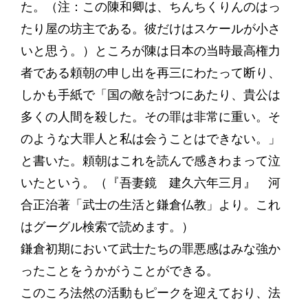
た。（注：この陳和卿は、ちんちくりんのはっ
たり屋の坊主である。彼だけはスケールが小さ
いと思う。）ところが陳は日本の当時最高権力
者である頼朝の申し出を再三にわたって断り、
しかも手紙で「国の敵を討つにあたり、貴公は
多くの人間を殺した。その罪は非常に重い。そ
のような大罪人と私は会うことはできない。」
と書いた。頼朝はこれを読んで感きわまって泣
いたという。（『吾妻鏡 建久六年三月』 河
合正治著「武士の生活と鎌倉仏教」より。これ
はグーグル検索で読めます。）
鎌倉初期において武士たちの罪悪感はみな強か
ったことをうかがうことができる。
このころ法然の活動もピークを迎えており、法