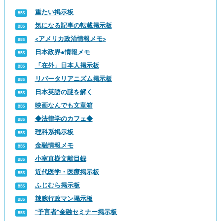
重たい掲示板
気になる記事の転載掲示板
<アメリカ政治情報メモ>
日本政界●情報メモ
「在外」日本人掲示板
リバータリアニズム掲示板
日本英語の謎を解く
映画なんでも文章箱
◆法律学のカフェ◆
理科系掲示板
金融情報メモ
小室直樹文献目録
近代医学・医療掲示板
ふじむら掲示板
辣腕行政マン掲示板
“予言者”金融セミナー掲示板