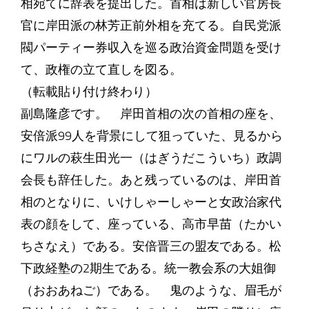
相宛てに辞表を提出した。首相は新しい官房長
官に岸田派の林芳正前外相を充てる。自民党派
閥パーティー券収入を巡る政治資金問題を受け
て、政権の立て直しを図る。
（転載貼り付け終わり）
副島隆彦です。 岸田首相の次の首相の座を、
安倍派99人を背景にして狙っていた、見るから
にワルの萩生田光一（はぎうだこういち）政調
会長も辞任した。あと残っているのは、岸田首
相のとなりに、いけしゃーしゃーと女政治家代
表の顔をして、座っている、高市早苗（たかい
ちさなえ）である。安倍晋三の盟友である。松
下政経塾の2期生である。統一教会系の大姐御
（おおあねご）である。 鬼のような、眉毛が