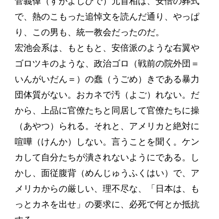
菅義偉（すがよしひで）元首相は、安倍の葬式
で、熱のこもった追悼文を読んだ通り、やっぱ
り、この男も、統一教会だったのだ。
宏池会系は、もともと、安倍派のような右翼や
ゴロツキのような、政治ゴロ（戦前の院外団＝
いんがいだん＝）の蠢（うごめ）きである暴力
団体質がない。おカネで汚（よご）れない。だ
から、上品に官僚たちと同居して官僚たちに操
（あやつ）られる。それと、アメリカと絶対に
喧嘩（けんか）しない。言うことを聞く。ケン
カして自分たちが潰されないようにである。し
かし、面従腹背（めんじゅうふくはい）で、ア
メリカからの厳しい、理不尽な、「日本は、も
っとカネを出せ」の要求に、必死で何とか抵抗