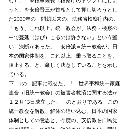
む）」 を検事総長（検察庁のトップ）にしよ
うと、を安倍晋三が首相として押し切ろうとし
た2020年の 問題以来の、法務省検察庁内の、
「もう、これ以上。統一教会が、法務・検察の
中で蔓延（はび）こるのは許さない」という堅
い、決断があった。 安倍派＝統一教会が、日
本の国家体制を、これ以上、乗っ取ることを、
阻止する、と、厳しく決意していることを示し
ている。
下 ↓の 記事に載せた、「 世界平和統一家庭
連合（旧統一教会）の被害者救済に関する法が
１２月13日成立した」 のとおりである。この
統一教会を解散、解体の追い込む、日本の国家
体制としての意思と、今度の、安倍派を自民党