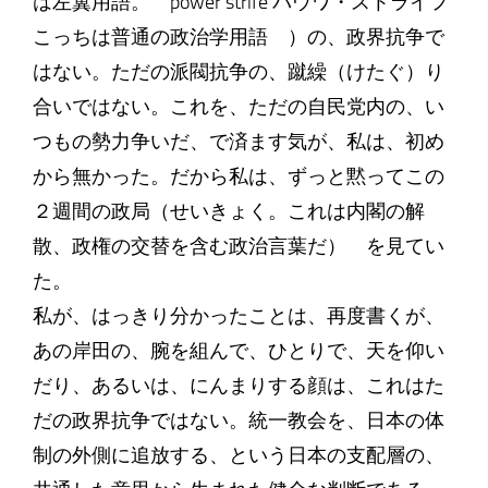
は左翼用語。 power strife パウワ・ストライフ
こっちは普通の政治学用語 ）の、政界抗争で
はない。ただの派閥抗争の、蹴繰（けたぐ）り
合いではない。これを、ただの自民党内の、い
つもの勢力争いだ、で済ます気が、私は、初め
から無かった。だから私は、ずっと黙ってこの
２週間の政局（せいきょく。これは内閣の解
散、政権の交替を含む政治言葉だ） を見てい
た。
私が、はっきり分かったことは、再度書くが、
あの岸田の、腕を組んで、ひとりで、天を仰い
だり、あるいは、にんまりする顔は、これはた
だの政界抗争ではない。統一教会を、日本の体
制の外側に追放する、という日本の支配層の、