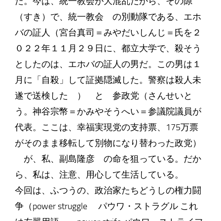
た。今は、統一教会が大混乱だから、その隙
（すき）で、統一教会 の別動隊である、エホ
バの証人（宮台真司＝みやだいしんじ＝氏を２
０２２年１１月２９日に、都立大学で、殺そう
としたのは、エホバの証人の男だ。この男は１
月に「自殺」して証拠隠滅した。警察は殺人未
遂で送検した ） と 参政党（さんせいと
う。神谷宗幣＝かみやそうへい＝参議院議員が
代表。ここは、幸福実現党の支持票、175万票
がそのまま移転して別物になり替わった政党）
が、私、副島隆彦 の命を狙っている。だか
ら、私は、注意、用心して生活している。
今回は、ふつうの、政治家たちどうしの権力闘
争（power struggle パウワ・ストラグル これ