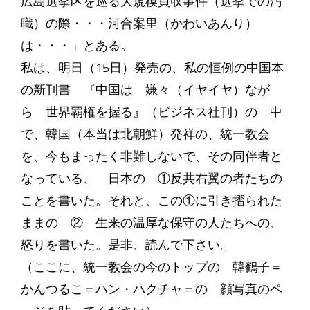
広島選挙区を巡る大規模買収事件（選挙での汚
職）の際・・・河合案里（かわいあんり）
は・・・」とある。
私は、明日（15日）発売の、私の恒例の中国本
の新刊書 『中国は 嫌々（イヤイヤ）なが
ら 世界覇権を握る』（ビジネス社刊）の 中
で、韓国（本当は北朝鮮）発祥の、統一教会
を、今もまったく非難しないで、その同伴者と
なっている、 日本の ①反共右翼の者たちの
ことを書いた。それと、この①に引き摺られた
ままの ② 生来の温厚な保守の人たちへの、
怒りを書いた。是非、読んで下さい。
（ここに、統一教会の今のトップの 韓鶴子＝
かんつるこ＝ハン・ハクチャ＝の 顔写真のペ