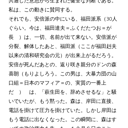
共通した意思から生まれた健全な判断である。
私は、この動きに賛同する。
それでも、安倍派の中にいる、福田派系（30人
ぐらい。今は、福田達夫＝ふくだたつお＝が
長 ）は、一切、名前が出て来ない。安倍派が
分裂、解体したあと、福田派（ここが福田赳夫
以来の清和研究会の元）が出来上がるだろう。
安倍が死んだあとの、返り咲き親分のドンの森
喜朗（もりよしろう。この男は、大暴力団の山
口組＝日本のマフィア＝の、実質の一番上
だ ） は、「萩生田を、辞めさせるな」と騒
いでいたが、もう黙った。森は、岸田に直接、
電話を掛けて圧力を掛けていた。しかし岸田は
もう電話に出なくなった。この瞬間に、森はす