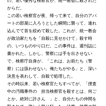
の、若い優秀な検察官が、統一教会に殺された
からだ。
この若い検察官が夜、帰って来て、自分のアパ
ートの部屋に入ろうとした瞬間に襲って、連れ
込んでて首を絞めて殺した。これが、統一教会
が政治家たちを「自殺に見せかけて」殺す時
の、いつものやり口だ。この事件は、週刊誌に
書かれた。しかし、警察には手を出させない
で、検察庁自身が、「これは、お前たち（警
察）には扱わせない。俺たちがやる」と、深い
決意を表わして、自殺で処理した。
その時以来、若い検察官たちすべてが、「捜査
中の汚職事件の 担当検察官を殺すとは、何ご
とか。絶対に許さん 」と、自分たちの仲間を