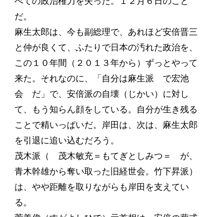
べての政治権力を失った。１２月６日のこと
だ。
麻生太郎は、今も副総理で、あれほど安倍晋三
と仲が良くて、ふたりで日本の汚れた政治を、
この１０年間（２０１３年から）ずっとやって
来た。それなのに、「自分は麻生派 で宏池
会 だ」で、安倍派の自壊（じかい）に対し
て、もう知らん顔をしている。自分が生き残る
ことで精いっぱいだ。岸田は、次は、麻生太郎
を引退に追い込むだろう。
茂木派（ 茂木敏充＝もてぎとしみつ＝ が、
青木幹雄から奪い取った旧経世会。竹下昇派）
は、やや距離を取りながらも岸田を支えてい
る。