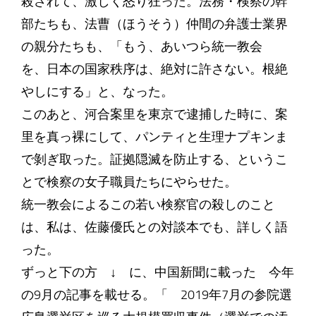
殺されて、激しく怒り狂った。法務・検察の幹
部たちも、法曹（ほうそう）仲間の弁護士業界
の親分たちも、「もう、あいつら統一教会
を、日本の国家秩序は、絶対に許さない。根絶
やしにする」と、なった。
このあと、河合案里を東京で逮捕した時に、案
里を真っ裸にして、パンティと生理ナプキンま
で剝ぎ取った。証拠隠滅を防止する、というこ
とで検察の女子職員たちにやらせた。
統一教会によるこの若い検察官の殺しのこと
は、私は、佐藤優氏との対談本でも、詳しく語
った。
ずっと下の方 ↓ に、中国新聞に載った 今年
の9月の記事を載せる。「 2019年7月の参院選