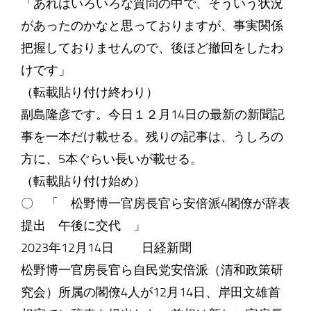
「あれはいろいろな質問の中で、そういう状況
があったのかなと思っておりますが、事実関係
把握しておりませんので、後ほど撤回をしたわ
けです」
（転載貼り付け終わり）
副島隆彦です。今日１２月14日の最新の新聞記
事を一本だけ載せる。残りの記事は、うしろの
方に、5本ぐらい長いが載せる。
（転載貼り付け始め）
〇 「 松野博一官房長官ら安倍派4閣僚が辞表
提出 午後に交代 」
2023年12月14日 日経新聞
松野博一官房長官ら自民党安倍派（清和政策研
究会）所属の閣僚4人が12月14日、岸田文雄首