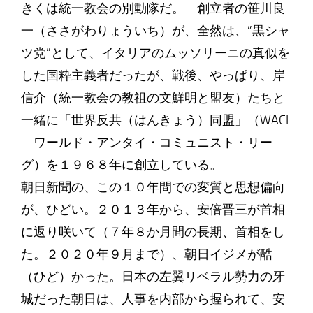
きくは統一教会の別動隊だ。 創立者の笹川良
一（ささがわりょういち）が、全然は、”黒シャ
ツ党”として、イタリアのムッソリーニの真似を
した国粋主義者だったが、戦後、やっぱり、岸
信介（統一教会の教祖の文鮮明と盟友）たちと
一緒に「世界反共（はんきょう）同盟」（WACL
ワールド・アンタイ・コミュニスト・リー
グ）を１９６８年に創立している。
朝日新聞の、この１０年間での変質と思想偏向
が、ひどい。２０１３年から、安倍晋三が首相
に返り咲いて（７年８か月間の長期、首相をし
た。２０２０年９月まで）、朝日イジメが酷
（ひど）かった。日本の左翼リベラル勢力の牙
城だった朝日は、人事を内部から握られて、安