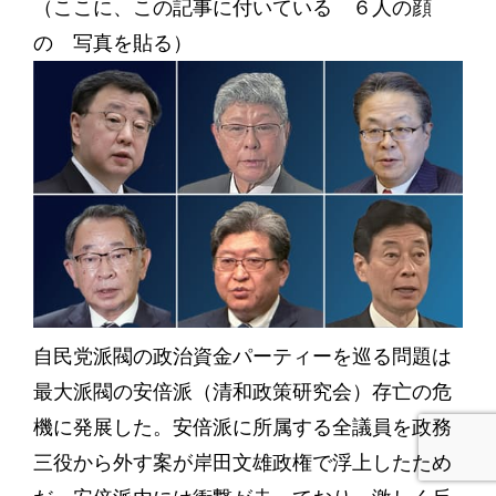
（ここに、この記事に付いている ６人の顔
の 写真を貼る）
自民党派閥の政治資金パーティーを巡る問題は
最大派閥の安倍派（清和政策研究会）存亡の危
機に発展した。安倍派に所属する全議員を政務
三役から外す案が岸田文雄政権で浮上したため