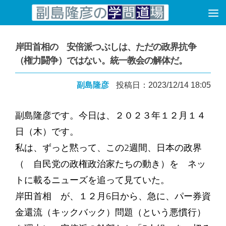
コンテンツへスキップ
岸田首相の 安倍派つぶしは、ただの政界抗争
（権力闘争）ではない。統一教会の解体だ。
副島隆彦
投稿日：2023/12/14 18:05
副島隆彦です。今日は、２０２３年１２月１４
日（木）です。
私は、ずっと黙って、この2週間、日本の政界
（ 自民党の政権政治家たちの動き）を ネッ
トに載るニューズを追って見ていた。
岸田首相 が、１２月6日から、急に、パー券資
金還流（キックバック）問題（という悪慣行）