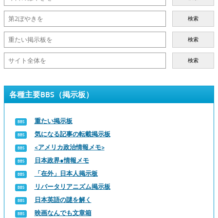
検索
検索
検索
各種主要BBS（掲示板）
重たい掲示板
気になる記事の転載掲示板
<アメリカ政治情報メモ>
日本政界●情報メモ
「在外」日本人掲示板
リバータリアニズム掲示板
日本英語の謎を解く
映画なんでも文章箱