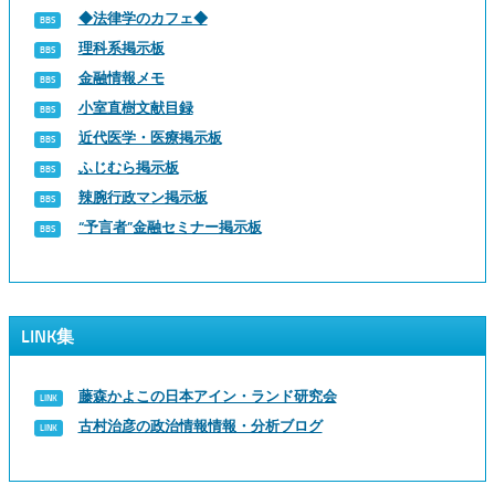
◆法律学のカフェ◆
理科系掲示板
金融情報メモ
小室直樹文献目録
近代医学・医療掲示板
ふじむら掲示板
辣腕行政マン掲示板
“予言者”金融セミナー掲示板
LINK集
藤森かよこの日本アイン・ランド研究会
古村治彦の政治情報情報・分析ブログ