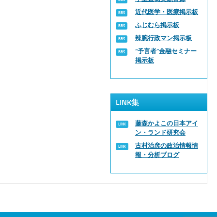
近代医学・医療掲示板
ふじむら掲示板
辣腕行政マン掲示板
“予言者”金融セミナー
掲示板
LINK集
藤森かよこの日本アイ
ン・ランド研究会
古村治彦の政治情報情
報・分析ブログ