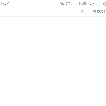
追記だ
AIバブル（NVIDIAた
る。 AI bubble