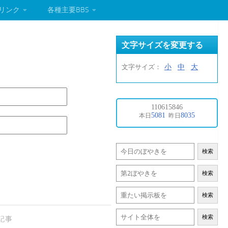
リンク
各種主要BBS
文字サイズを変更する
小
中
大
文字サイズ：
検索
検索
検索
検索
記事