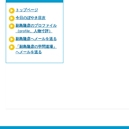
トップページ
今日のぼやき目次
副島隆彦のプロファイル
（profile、人物寸評）
副島隆彦へメールを送る
「副島隆彦の学問道場」
へメールを送る