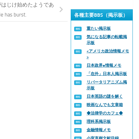
ち）がはじけ始めたようであ
 has burst.
各種主要BBS（掲示板）
重たい掲示板
気になる記事の転載掲
示板
<アメリカ政治情報メモ
>
日本政界●情報メモ
「在外」日本人掲示板
リバータリアニズム掲
示板
日本英語の謎を解く
映画なんでも文章箱
◆法律学のカフェ◆
理科系掲示板
金融情報メモ
小室直樹文献目録