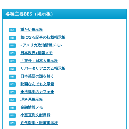
各種主要BBS（掲示板）
重たい掲示板
気になる記事の転載掲示板
<アメリカ政治情報メモ>
日本政界●情報メモ
「在外」日本人掲示板
リバータリアニズム掲示板
日本英語の謎を解く
映画なんでも文章箱
◆法律学のカフェ◆
理科系掲示板
金融情報メモ
小室直樹文献目録
近代医学・医療掲示板