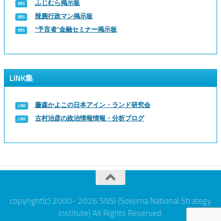
ふじむら掲示板
辣腕行政マン掲示板
“予言者”金融セミナー掲示板
LINK集
藤森かよこの日本アイン・ランド研究会
古村治彦の政治情報情報・分析ブログ
copyright(c) 2000- 2026 SNSI (Soejima National Strategy
Institute) All Rights Reserved.