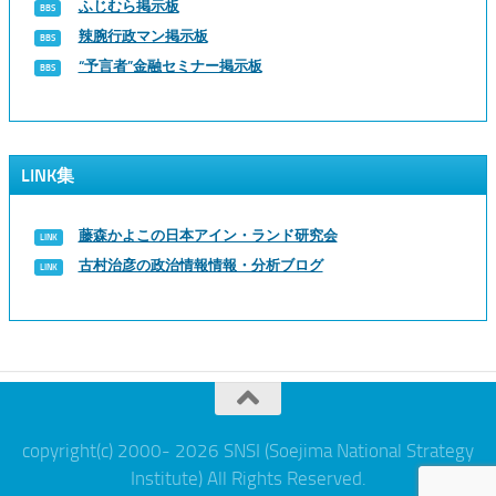
ふじむら掲示板
辣腕行政マン掲示板
“予言者”金融セミナー掲示板
LINK集
藤森かよこの日本アイン・ランド研究会
古村治彦の政治情報情報・分析ブログ
copyright(c) 2000- 2026 SNSI (Soejima National Strategy
Institute) All Rights Reserved.