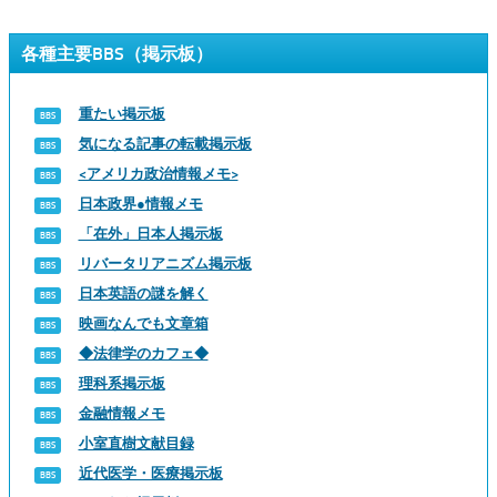
各種主要BBS（掲示板）
重たい掲示板
気になる記事の転載掲示板
<アメリカ政治情報メモ>
日本政界●情報メモ
「在外」日本人掲示板
リバータリアニズム掲示板
日本英語の謎を解く
映画なんでも文章箱
◆法律学のカフェ◆
理科系掲示板
金融情報メモ
小室直樹文献目録
近代医学・医療掲示板