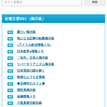
検索
各種主要BBS（掲示板）
重たい掲示板
気になる記事の転載掲示板
<アメリカ政治情報メモ>
日本政界●情報メモ
「在外」日本人掲示板
リバータリアニズム掲示板
日本英語の謎を解く
映画なんでも文章箱
◆法律学のカフェ◆
理科系掲示板
金融情報メモ
小室直樹文献目録