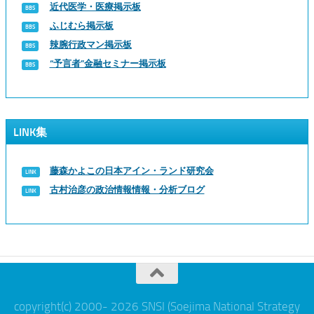
近代医学・医療掲示板
ふじむら掲示板
辣腕行政マン掲示板
“予言者”金融セミナー掲示板
LINK集
藤森かよこの日本アイン・ランド研究会
古村治彦の政治情報情報・分析ブログ
copyright(c) 2000- 2026 SNSI (Soejima National Strategy