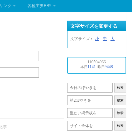
リンク
各種主要BBS
文字サイズを変更する
小
中
大
文字サイズ：
検索
検索
検索
検索
記事