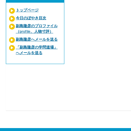
トップページ
今日のぼやき目次
副島隆彦のプロファイル
（profile、人物寸評）
副島隆彦へメールを送る
「副島隆彦の学問道場」
へメールを送る