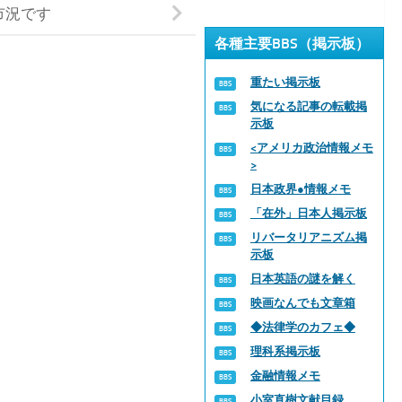
市況です
各種主要BBS（掲示板）
重たい掲示板
気になる記事の転載掲
示板
<アメリカ政治情報メモ
>
日本政界●情報メモ
「在外」日本人掲示板
リバータリアニズム掲
示板
日本英語の謎を解く
映画なんでも文章箱
◆法律学のカフェ◆
理科系掲示板
金融情報メモ
小室直樹文献目録