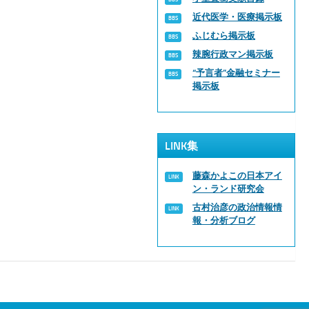
近代医学・医療掲示板
ふじむら掲示板
辣腕行政マン掲示板
“予言者”金融セミナー
掲示板
LINK集
藤森かよこの日本アイ
ン・ランド研究会
古村治彦の政治情報情
報・分析ブログ