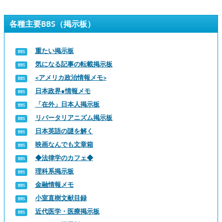
各種主要BBS（掲示板）
重たい掲示板
気になる記事の転載掲示板
<アメリカ政治情報メモ>
日本政界●情報メモ
「在外」日本人掲示板
リバータリアニズム掲示板
日本英語の謎を解く
映画なんでも文章箱
◆法律学のカフェ◆
理科系掲示板
金融情報メモ
小室直樹文献目録
近代医学・医療掲示板