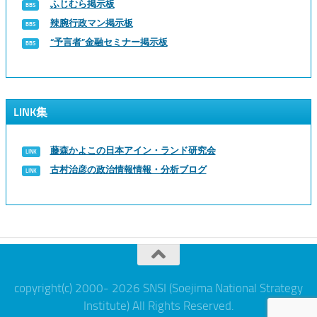
ふじむら掲示板
辣腕行政マン掲示板
“予言者”金融セミナー掲示板
LINK集
藤森かよこの日本アイン・ランド研究会
古村治彦の政治情報情報・分析ブログ
copyright(c) 2000- 2026 SNSI (Soejima National Strategy
Institute) All Rights Reserved.