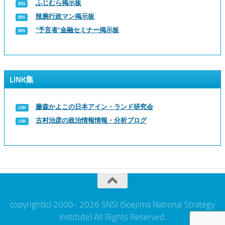
ふじむら掲示板
辣腕行政マン掲示板
“予言者”金融セミナー掲示板
LINK集
藤森かよこの日本アイン・ランド研究会
古村治彦の政治情報情報・分析ブログ
copyright(c) 2000- 2026 SNSI (Soejima National Strategy
Institute) All Rights Reserved.