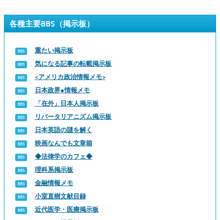
各種主要BBS（掲示板）
重たい掲示板
気になる記事の転載掲示板
<アメリカ政治情報メモ>
日本政界●情報メモ
「在外」日本人掲示板
リバータリアニズム掲示板
日本英語の謎を解く
映画なんでも文章箱
◆法律学のカフェ◆
理科系掲示板
金融情報メモ
小室直樹文献目録
近代医学・医療掲示板