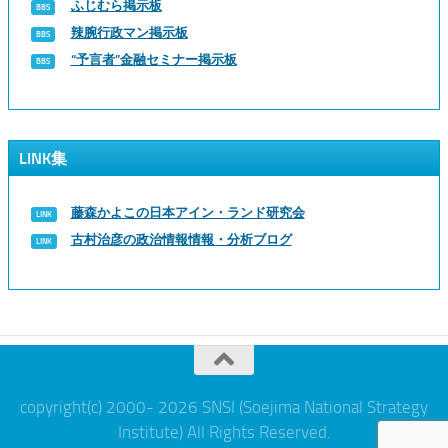
ふじむら掲示板
辣腕行政マン掲示板
“予言者”金融セミナー掲示板
LINK集
藤森かよこの日本アイン・ランド研究会
古村治彦の政治情報情報・分析ブログ
copyright(c) 2000- 2026 SNSI (Soejima National Strategy
Institute) All Rights Reserved.