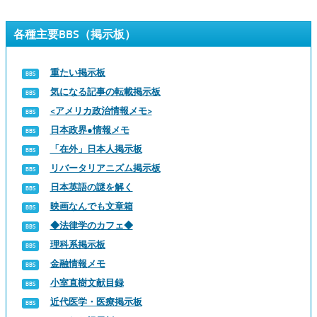
各種主要BBS（掲示板）
重たい掲示板
気になる記事の転載掲示板
<アメリカ政治情報メモ>
日本政界●情報メモ
「在外」日本人掲示板
リバータリアニズム掲示板
日本英語の謎を解く
映画なんでも文章箱
◆法律学のカフェ◆
理科系掲示板
金融情報メモ
小室直樹文献目録
近代医学・医療掲示板