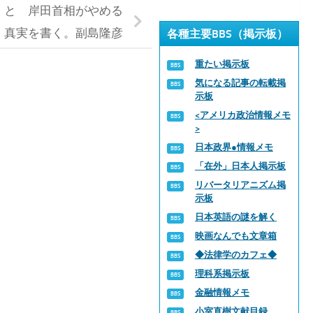
 と 岸田首相がやめる
 真実を書く。副島隆彦
各種主要BBS（掲示板）
重たい掲示板
気になる記事の転載掲
示板
<アメリカ政治情報メモ
>
日本政界●情報メモ
「在外」日本人掲示板
リバータリアニズム掲
示板
日本英語の謎を解く
映画なんでも文章箱
◆法律学のカフェ◆
理科系掲示板
金融情報メモ
小室直樹文献目録