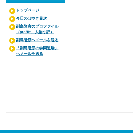
トップページ
今日のぼやき目次
副島隆彦のプロファイル
（profile、人物寸評）
副島隆彦へメールを送る
「副島隆彦の学問道場」
へメールを送る