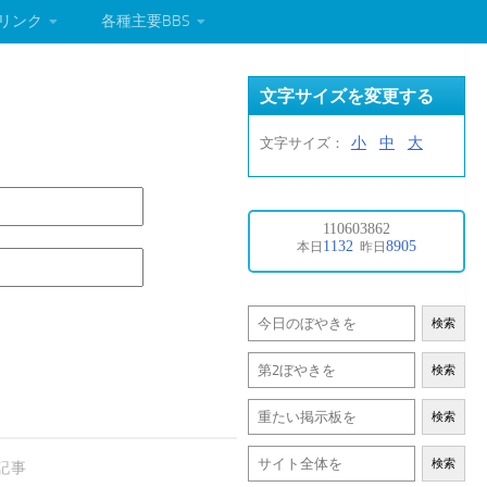
リンク
各種主要BBS
文字サイズを変更する
小
中
大
文字サイズ：
検索
検索
検索
検索
記事