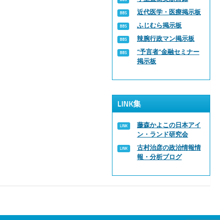
近代医学・医療掲示板
ふじむら掲示板
辣腕行政マン掲示板
“予言者”金融セミナー
掲示板
LINK集
藤森かよこの日本アイ
ン・ランド研究会
古村治彦の政治情報情
報・分析ブログ