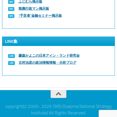
ふじむら掲示板
辣腕行政マン掲示板
“予言者”金融セミナー掲示板
LINK集
藤森かよこの日本アイン・ランド研究会
古村治彦の政治情報情報・分析ブログ
copyright(c) 2000- 2026 SNSI (Soejima National Strategy
Institute) All Rights Reserved.