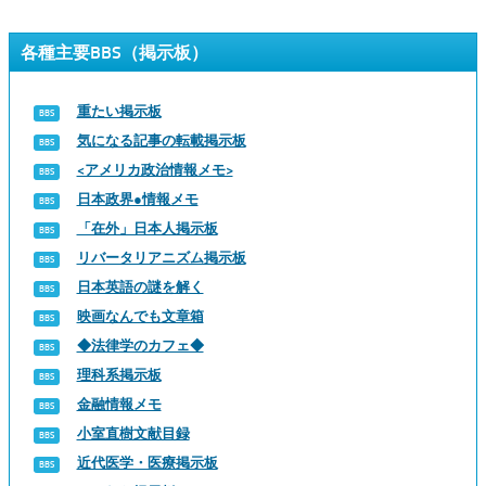
各種主要BBS（掲示板）
重たい掲示板
気になる記事の転載掲示板
<アメリカ政治情報メモ>
日本政界●情報メモ
「在外」日本人掲示板
リバータリアニズム掲示板
日本英語の謎を解く
映画なんでも文章箱
◆法律学のカフェ◆
理科系掲示板
金融情報メモ
小室直樹文献目録
近代医学・医療掲示板