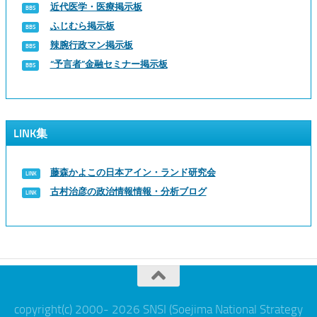
近代医学・医療掲示板
ふじむら掲示板
辣腕行政マン掲示板
“予言者”金融セミナー掲示板
LINK集
藤森かよこの日本アイン・ランド研究会
古村治彦の政治情報情報・分析ブログ
copyright(c) 2000- 2026 SNSI (Soejima National Strategy