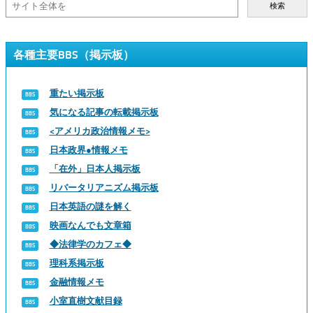
検索
各種主要BBS（掲示板）
重たい掲示板
気になる記事の転載掲示板
<アメリカ政治情報メモ>
日本政界●情報メモ
「在外」日本人掲示板
リバータリアニズム掲示板
日本英語の謎を解く
映画なんでも文章箱
◆法律学のカフェ◆
理科系掲示板
金融情報メモ
小室直樹文献目録