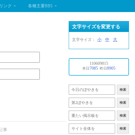
リンク
各種主要BBS
文字サイズを変更する
小
中
大
文字サイズ：
検索
検索
検索
検索
記事