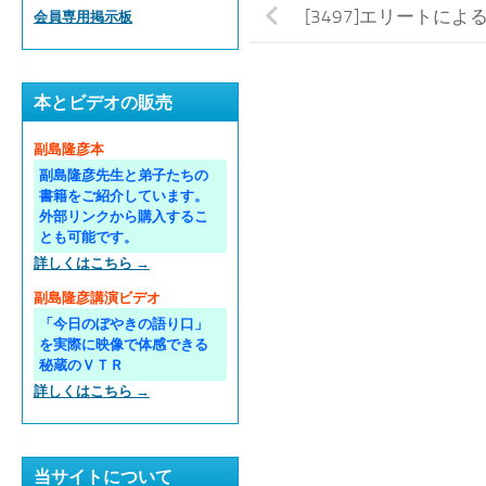
[3497]エリートに
会員専用掲示板
本とビデオの販売
副島隆彦本
副島隆彦先生と弟子たちの
書籍をご紹介しています。
外部リンクから購入するこ
とも可能です。
詳しくはこちら →
副島隆彦講演ビデオ
「今日のぼやきの語り口」
を実際に映像で体感できる
秘蔵のＶＴＲ
詳しくはこちら →
当サイトについて