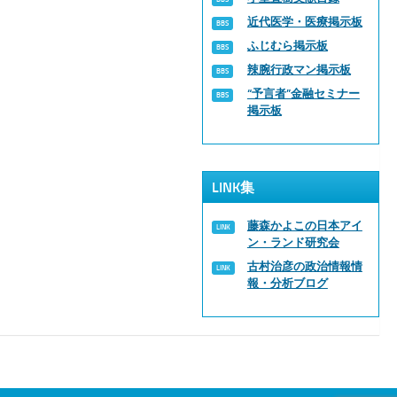
近代医学・医療掲示板
ふじむら掲示板
辣腕行政マン掲示板
“予言者”金融セミナー
掲示板
LINK集
藤森かよこの日本アイ
ン・ランド研究会
古村治彦の政治情報情
報・分析ブログ