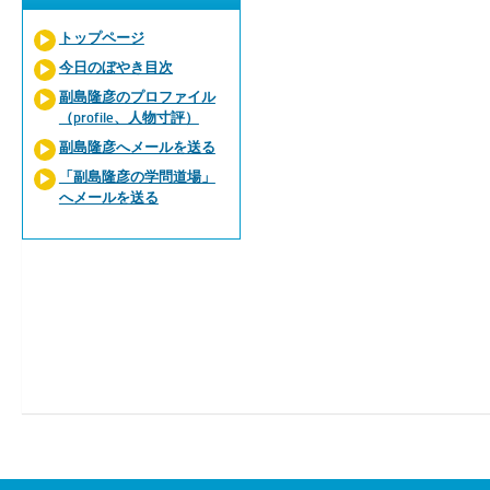
トップページ
今日のぼやき目次
副島隆彦のプロファイル
（profile、人物寸評）
副島隆彦へメールを送る
「副島隆彦の学問道場」
へメールを送る