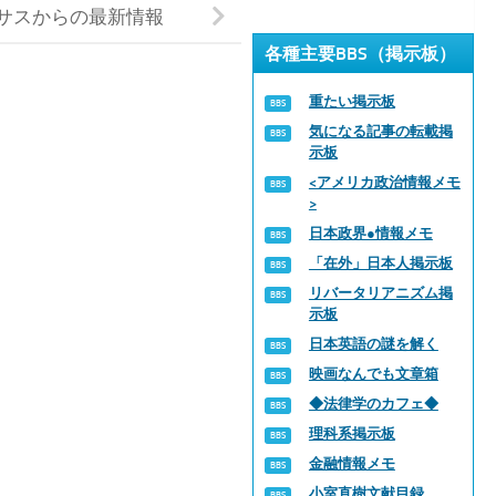
テキサスからの最新情報
各種主要BBS（掲示板）
重たい掲示板
気になる記事の転載掲
示板
<アメリカ政治情報メモ
>
日本政界●情報メモ
「在外」日本人掲示板
リバータリアニズム掲
示板
日本英語の謎を解く
映画なんでも文章箱
◆法律学のカフェ◆
理科系掲示板
金融情報メモ
小室直樹文献目録