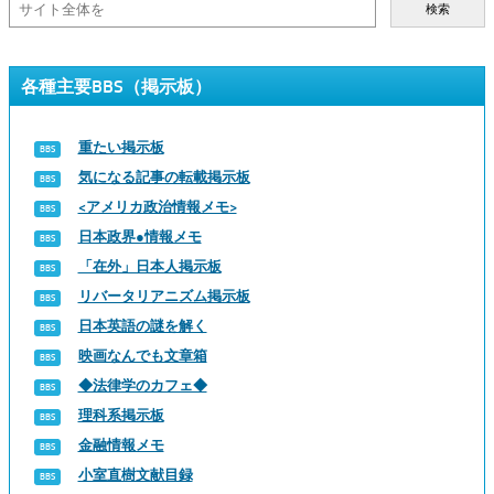
検索
各種主要BBS（掲示板）
重たい掲示板
気になる記事の転載掲示板
<アメリカ政治情報メモ>
日本政界●情報メモ
「在外」日本人掲示板
リバータリアニズム掲示板
日本英語の謎を解く
映画なんでも文章箱
◆法律学のカフェ◆
理科系掲示板
金融情報メモ
小室直樹文献目録