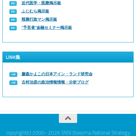
近代医学・医療掲示板
ふじむら掲示板
辣腕行政マン掲示板
“予言者”金融セミナー掲示板
LINK集
藤森かよこの日本アイン・ランド研究会
古村治彦の政治情報情報・分析ブログ
copyright(c) 2000- 2026 SNSI (Soejima National Strategy