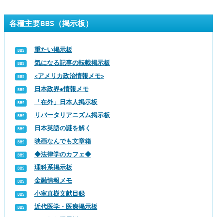
各種主要BBS（掲示板）
重たい掲示板
気になる記事の転載掲示板
<アメリカ政治情報メモ>
日本政界●情報メモ
「在外」日本人掲示板
リバータリアニズム掲示板
日本英語の謎を解く
映画なんでも文章箱
◆法律学のカフェ◆
理科系掲示板
金融情報メモ
小室直樹文献目録
近代医学・医療掲示板