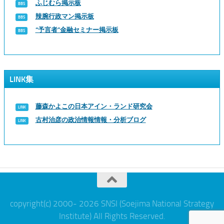
ふじむら掲示板
辣腕行政マン掲示板
“予言者”金融セミナー掲示板
LINK集
藤森かよこの日本アイン・ランド研究会
古村治彦の政治情報情報・分析ブログ
copyright(c) 2000- 2026 SNSI (Soejima National Strategy
Institute) All Rights Reserved.