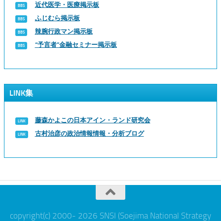
近代医学・医療掲示板
ふじむら掲示板
辣腕行政マン掲示板
“予言者”金融セミナー掲示板
LINK集
藤森かよこの日本アイン・ランド研究会
古村治彦の政治情報情報・分析ブログ
copyright(c) 2000- 2026 SNSI (Soejima National Strategy