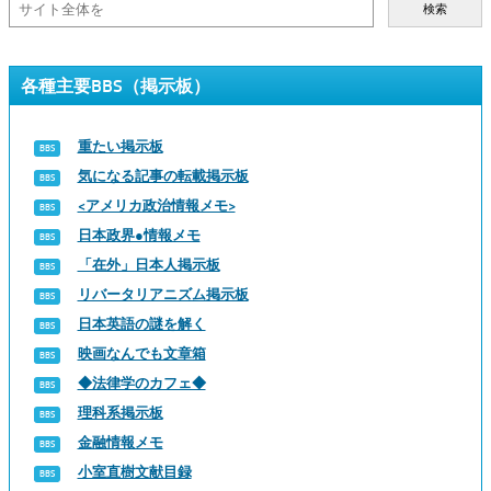
検索
各種主要BBS（掲示板）
重たい掲示板
気になる記事の転載掲示板
<アメリカ政治情報メモ>
日本政界●情報メモ
「在外」日本人掲示板
リバータリアニズム掲示板
日本英語の謎を解く
映画なんでも文章箱
◆法律学のカフェ◆
理科系掲示板
金融情報メモ
小室直樹文献目録