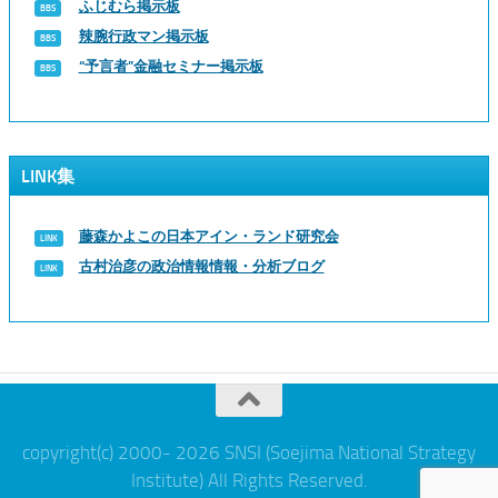
ふじむら掲示板
辣腕行政マン掲示板
“予言者”金融セミナー掲示板
LINK集
藤森かよこの日本アイン・ランド研究会
古村治彦の政治情報情報・分析ブログ
copyright(c) 2000- 2026 SNSI (Soejima National Strategy
Institute) All Rights Reserved.