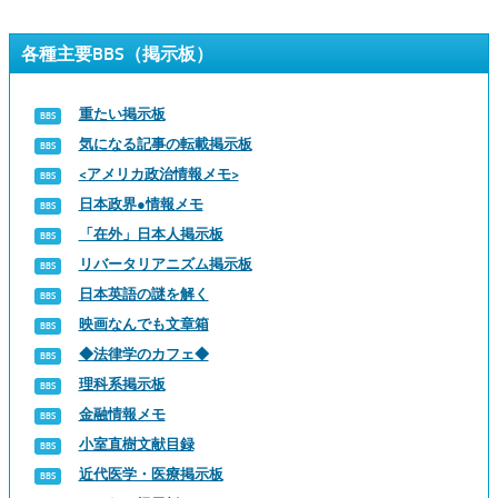
各種主要BBS（掲示板）
重たい掲示板
気になる記事の転載掲示板
<アメリカ政治情報メモ>
日本政界●情報メモ
「在外」日本人掲示板
リバータリアニズム掲示板
日本英語の謎を解く
映画なんでも文章箱
◆法律学のカフェ◆
理科系掲示板
金融情報メモ
小室直樹文献目録
近代医学・医療掲示板