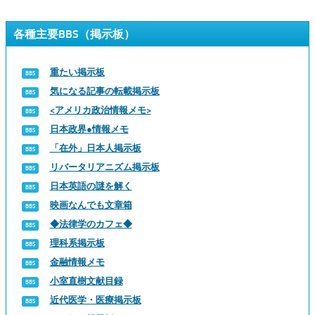
各種主要BBS（掲示板）
重たい掲示板
気になる記事の転載掲示板
<アメリカ政治情報メモ>
日本政界●情報メモ
「在外」日本人掲示板
リバータリアニズム掲示板
日本英語の謎を解く
映画なんでも文章箱
◆法律学のカフェ◆
理科系掲示板
金融情報メモ
小室直樹文献目録
近代医学・医療掲示板