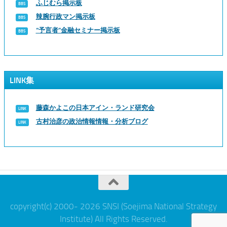
ふじむら掲示板
辣腕行政マン掲示板
“予言者”金融セミナー掲示板
LINK集
藤森かよこの日本アイン・ランド研究会
古村治彦の政治情報情報・分析ブログ
copyright(c) 2000- 2026 SNSI (Soejima National Strategy
Institute) All Rights Reserved.