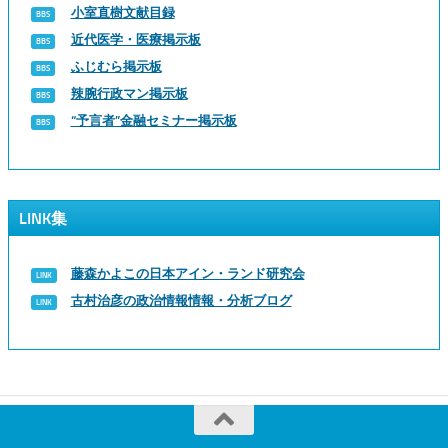
小室直樹文献目録
近代医学・医療掲示板
ふじむら掲示板
辣腕行政マン掲示板
“予言者”金融セミナー掲示板
LINK集
藤森かよこの日本アイン・ランド研究会
古村治彦の政治情報情報・分析ブログ