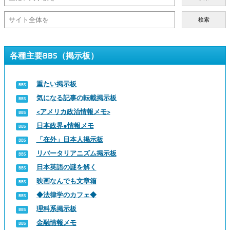
検索
各種主要BBS（掲示板）
重たい掲示板
気になる記事の転載掲示板
<アメリカ政治情報メモ>
日本政界●情報メモ
「在外」日本人掲示板
リバータリアニズム掲示板
日本英語の謎を解く
映画なんでも文章箱
◆法律学のカフェ◆
理科系掲示板
金融情報メモ