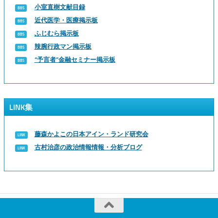
小室直樹文献目録
近代医学・医療掲示板
ふじむら掲示板
辣腕行政マン掲示板
“予言者”金融セミナー掲示板
LINK集
藤森かよこの日本アイン・ランド研究会
古村治彦の政治情報情報・分析ブログ