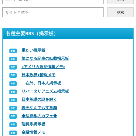
検索
各種主要BBS（掲示板）
重たい掲示板
気になる記事の転載掲示板
<アメリカ政治情報メモ>
日本政界●情報メモ
「在外」日本人掲示板
リバータリアニズム掲示板
日本英語の謎を解く
映画なんでも文章箱
◆法律学のカフェ◆
理科系掲示板
金融情報メモ