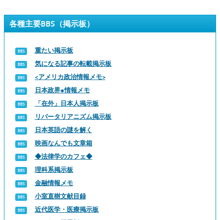
各種主要BBS（掲示板）
重たい掲示板
気になる記事の転載掲示板
<アメリカ政治情報メモ>
日本政界●情報メモ
「在外」日本人掲示板
リバータリアニズム掲示板
日本英語の謎を解く
映画なんでも文章箱
◆法律学のカフェ◆
理科系掲示板
金融情報メモ
小室直樹文献目録
近代医学・医療掲示板