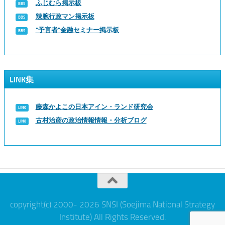
ふじむら掲示板
辣腕行政マン掲示板
“予言者”金融セミナー掲示板
LINK集
藤森かよこの日本アイン・ランド研究会
古村治彦の政治情報情報・分析ブログ
copyright(c) 2000- 2026 SNSI (Soejima National Strategy
Institute) All Rights Reserved.