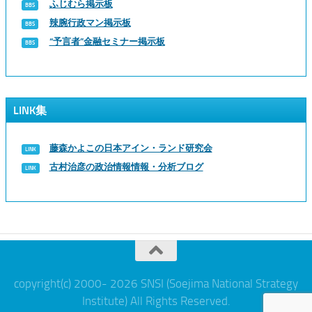
ふじむら掲示板
辣腕行政マン掲示板
“予言者”金融セミナー掲示板
LINK集
藤森かよこの日本アイン・ランド研究会
古村治彦の政治情報情報・分析ブログ
copyright(c) 2000- 2026 SNSI (Soejima National Strategy
Institute) All Rights Reserved.