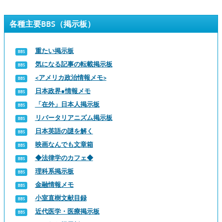
各種主要BBS（掲示板）
重たい掲示板
気になる記事の転載掲示板
<アメリカ政治情報メモ>
日本政界●情報メモ
「在外」日本人掲示板
リバータリアニズム掲示板
日本英語の謎を解く
映画なんでも文章箱
◆法律学のカフェ◆
理科系掲示板
金融情報メモ
小室直樹文献目録
近代医学・医療掲示板