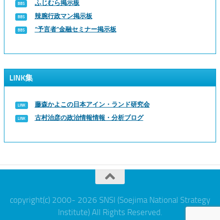
ふじむら掲示板
辣腕行政マン掲示板
“予言者”金融セミナー掲示板
LINK集
藤森かよこの日本アイン・ランド研究会
古村治彦の政治情報情報・分析ブログ
copyright(c) 2000- 2026 SNSI (Soejima National Strategy
Institute) All Rights Reserved.