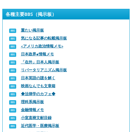
各種主要BBS（掲示板）
重たい掲示板
気になる記事の転載掲示板
<アメリカ政治情報メモ>
日本政界●情報メモ
「在外」日本人掲示板
リバータリアニズム掲示板
日本英語の謎を解く
映画なんでも文章箱
◆法律学のカフェ◆
理科系掲示板
金融情報メモ
小室直樹文献目録
近代医学・医療掲示板