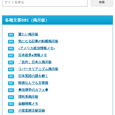
検索
各種主要BBS（掲示板）
重たい掲示板
気になる記事の転載掲示板
<アメリカ政治情報メモ>
日本政界●情報メモ
「在外」日本人掲示板
リバータリアニズム掲示板
日本英語の謎を解く
映画なんでも文章箱
◆法律学のカフェ◆
理科系掲示板
金融情報メモ
小室直樹文献目録