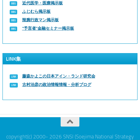
近代医学・医療掲示板
ふじむら掲示板
辣腕行政マン掲示板
“予言者”金融セミナー掲示板
LINK集
藤森かよこの日本アイン・ランド研究会
古村治彦の政治情報情報・分析ブログ
copyright(c) 2000- 2026 SNSI (Soejima National Strategy