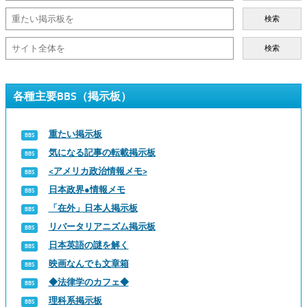
検索
検索
各種主要BBS（掲示板）
重たい掲示板
気になる記事の転載掲示板
<アメリカ政治情報メモ>
日本政界●情報メモ
「在外」日本人掲示板
リバータリアニズム掲示板
日本英語の謎を解く
映画なんでも文章箱
◆法律学のカフェ◆
理科系掲示板