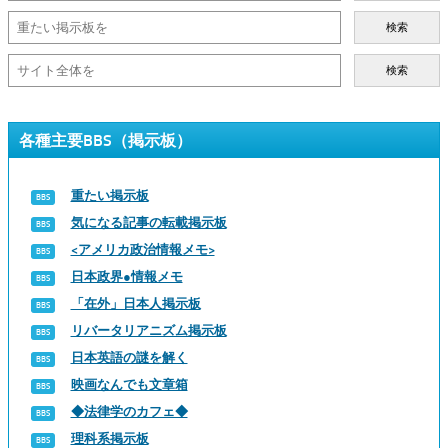
検索
検索
各種主要BBS（掲示板）
重たい掲示板
気になる記事の転載掲示板
<アメリカ政治情報メモ>
日本政界●情報メモ
「在外」日本人掲示板
リバータリアニズム掲示板
日本英語の謎を解く
映画なんでも文章箱
◆法律学のカフェ◆
理科系掲示板