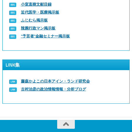
小室直樹文献目録
近代医学・医療掲示板
ふじむら掲示板
辣腕行政マン掲示板
“予言者”金融セミナー掲示板
LINK集
藤森かよこの日本アイン・ランド研究会
古村治彦の政治情報情報・分析ブログ