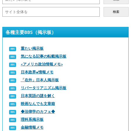
検索
各種主要BBS（掲示板）
重たい掲示板
気になる記事の転載掲示板
<アメリカ政治情報メモ>
日本政界●情報メモ
「在外」日本人掲示板
リバータリアニズム掲示板
日本英語の謎を解く
映画なんでも文章箱
◆法律学のカフェ◆
理科系掲示板
金融情報メモ