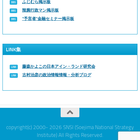
ふじむら掲示板
辣腕行政マン掲示板
“予言者”金融セミナー掲示板
LINK集
藤森かよこの日本アイン・ランド研究会
古村治彦の政治情報情報・分析ブログ
copyright(c) 2000- 2026 SNSI (Soejima National Strategy
Institute) All Rights Reserved.