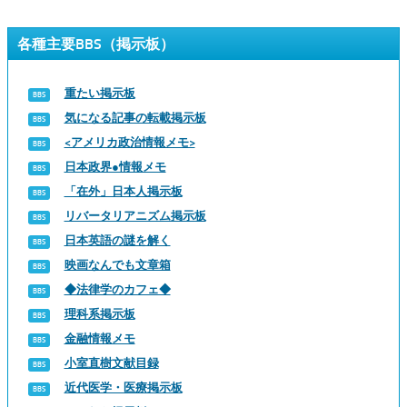
各種主要BBS（掲示板）
重たい掲示板
気になる記事の転載掲示板
<アメリカ政治情報メモ>
日本政界●情報メモ
「在外」日本人掲示板
リバータリアニズム掲示板
日本英語の謎を解く
映画なんでも文章箱
◆法律学のカフェ◆
理科系掲示板
金融情報メモ
小室直樹文献目録
近代医学・医療掲示板