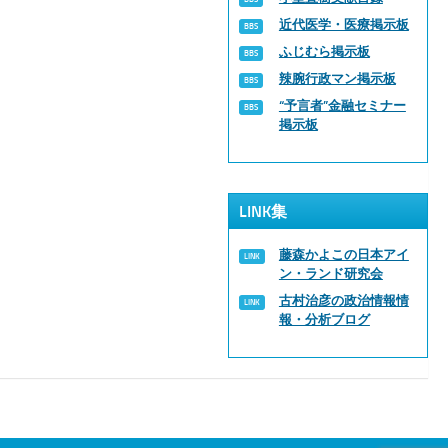
近代医学・医療掲示板
ふじむら掲示板
辣腕行政マン掲示板
“予言者”金融セミナー
掲示板
LINK集
藤森かよこの日本アイ
ン・ランド研究会
古村治彦の政治情報情
報・分析ブログ