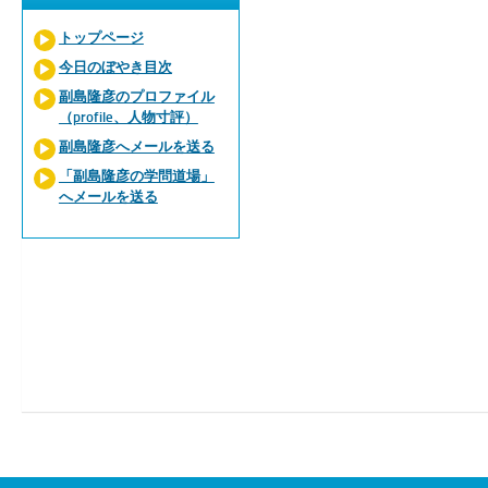
トップページ
今日のぼやき目次
副島隆彦のプロファイル
（profile、人物寸評）
副島隆彦へメールを送る
「副島隆彦の学問道場」
へメールを送る