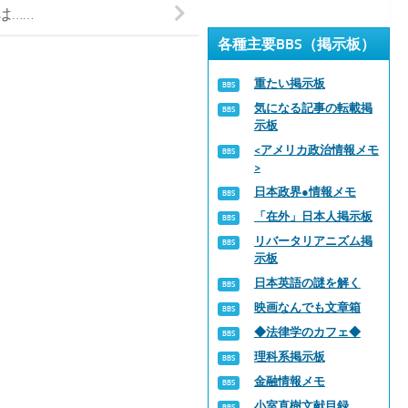
は……
各種主要BBS（掲示板）
重たい掲示板
気になる記事の転載掲
示板
<アメリカ政治情報メモ
>
日本政界●情報メモ
「在外」日本人掲示板
リバータリアニズム掲
示板
日本英語の謎を解く
映画なんでも文章箱
◆法律学のカフェ◆
理科系掲示板
金融情報メモ
小室直樹文献目録