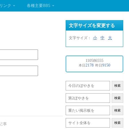
リンク
各種主要BBS
文字サイズを変更する
小
中
大
文字サイズ：
検索
検索
検索
検索
記事