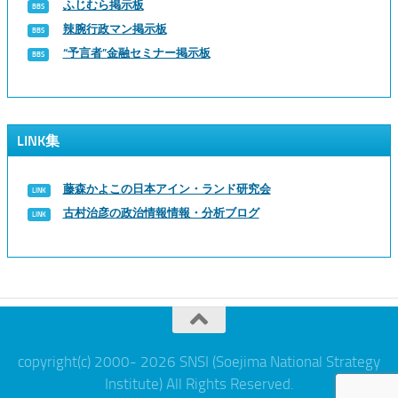
ふじむら掲示板
辣腕行政マン掲示板
“予言者”金融セミナー掲示板
LINK集
藤森かよこの日本アイン・ランド研究会
古村治彦の政治情報情報・分析ブログ
copyright(c) 2000- 2026 SNSI (Soejima National Strategy
Institute) All Rights Reserved.