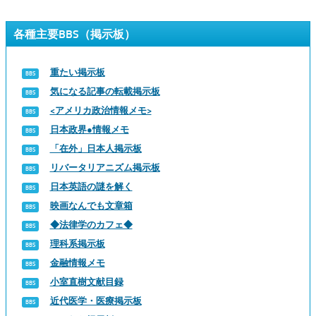
各種主要BBS（掲示板）
重たい掲示板
気になる記事の転載掲示板
<アメリカ政治情報メモ>
日本政界●情報メモ
「在外」日本人掲示板
リバータリアニズム掲示板
日本英語の謎を解く
映画なんでも文章箱
◆法律学のカフェ◆
理科系掲示板
金融情報メモ
小室直樹文献目録
近代医学・医療掲示板