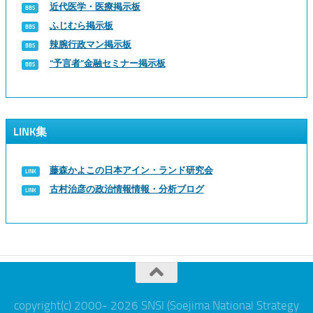
近代医学・医療掲示板
ふじむら掲示板
辣腕行政マン掲示板
“予言者”金融セミナー掲示板
LINK集
藤森かよこの日本アイン・ランド研究会
古村治彦の政治情報情報・分析ブログ
copyright(c) 2000- 2026 SNSI (Soejima National Strategy