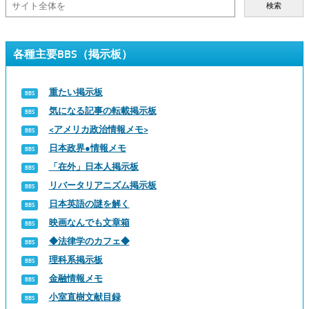
検索
各種主要BBS（掲示板）
重たい掲示板
気になる記事の転載掲示板
<アメリカ政治情報メモ>
日本政界●情報メモ
「在外」日本人掲示板
リバータリアニズム掲示板
日本英語の謎を解く
映画なんでも文章箱
◆法律学のカフェ◆
理科系掲示板
金融情報メモ
小室直樹文献目録