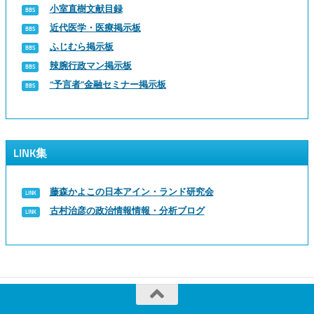
小室直樹文献目録
近代医学・医療掲示板
ふじむら掲示板
辣腕行政マン掲示板
“予言者”金融セミナー掲示板
LINK集
藤森かよこの日本アイン・ランド研究会
古村治彦の政治情報情報・分析ブログ