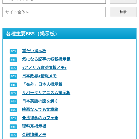
検索
各種主要BBS（掲示板）
重たい掲示板
気になる記事の転載掲示板
<アメリカ政治情報メモ>
日本政界●情報メモ
「在外」日本人掲示板
リバータリアニズム掲示板
日本英語の謎を解く
映画なんでも文章箱
◆法律学のカフェ◆
理科系掲示板
金融情報メモ