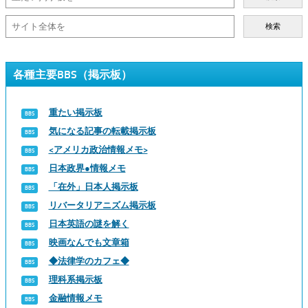
検索
各種主要BBS（掲示板）
重たい掲示板
気になる記事の転載掲示板
<アメリカ政治情報メモ>
日本政界●情報メモ
「在外」日本人掲示板
リバータリアニズム掲示板
日本英語の謎を解く
映画なんでも文章箱
◆法律学のカフェ◆
理科系掲示板
金融情報メモ