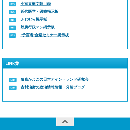
小室直樹文献目録
近代医学・医療掲示板
ふじむら掲示板
辣腕行政マン掲示板
“予言者”金融セミナー掲示板
LINK集
藤森かよこの日本アイン・ランド研究会
古村治彦の政治情報情報・分析ブログ