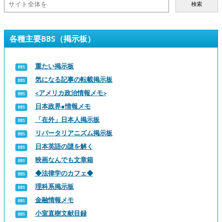
検索
各種主要BBS（掲示板）
重たい掲示板
気になる記事の転載掲示板
<アメリカ政治情報メモ>
日本政界●情報メモ
「在外」日本人掲示板
リバータリアニズム掲示板
日本英語の謎を解く
映画なんでも文章箱
◆法律学のカフェ◆
理科系掲示板
金融情報メモ
小室直樹文献目録