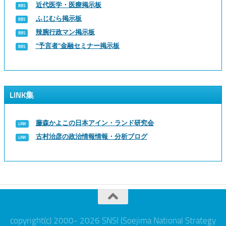
近代医学・医療掲示板
ふじむら掲示板
辣腕行政マン掲示板
“予言者”金融セミナー掲示板
LINK集
藤森かよこの日本アイン・ランド研究会
古村治彦の政治情報情報・分析ブログ
copyright(c) 2000- 2026 SNSI (Soejima National Strategy