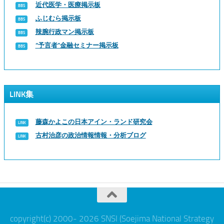
近代医学・医療掲示板
ふじむら掲示板
辣腕行政マン掲示板
“予言者”金融セミナー掲示板
LINK集
藤森かよこの日本アイン・ランド研究会
古村治彦の政治情報情報・分析ブログ
copyright(c) 2000- 2026 SNSI (Soejima National Strategy