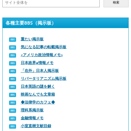
検索
各種主要BBS（掲示板）
重たい掲示板
気になる記事の転載掲示板
<アメリカ政治情報メモ>
日本政界●情報メモ
「在外」日本人掲示板
リバータリアニズム掲示板
日本英語の謎を解く
映画なんでも文章箱
◆法律学のカフェ◆
理科系掲示板
金融情報メモ
小室直樹文献目録